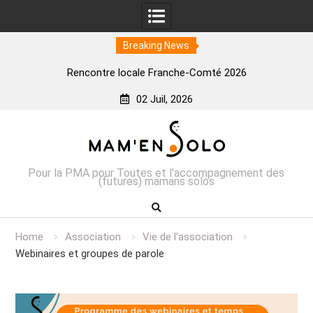
Breaking News
Rencontre locale Franche-Comté 2026
02 Juil, 2026
Skip
to
content
Pour la PMA pour Toutes et l'accompagnement des
(futures) mamans solos
Home
Association
Vie de l'association
Webinaires et groupes de parole