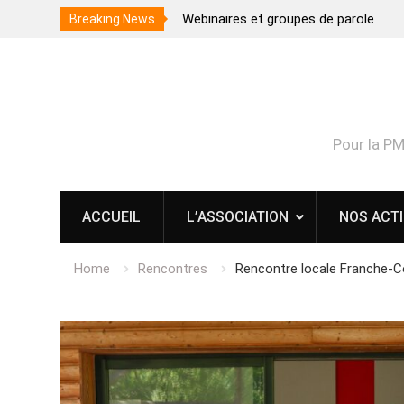
Webinaires et groupes de parole
Breaking News
Skip
to
content
Pour la P
ACCUEIL
L’ASSOCIATION
NOS ACT
Home
Rencontres
Rencontre locale Franche-