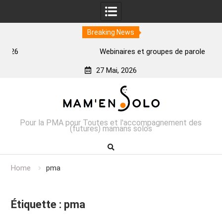
Breaking News
Webinaires et groupes de parole
27 Mai, 2026
Skip
to
content
Pour la PMA pour Toutes et l'accompagnement des
(futures) mamans solos
Home
pma
Étiquette :
pma