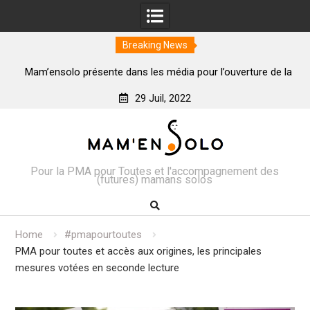
Breaking News
Mam’ensolo présente dans les média pour l’ouverture de la
C
3eme lecture du projet de loi Bioéthique #PMApourtoutes
29 Juil, 2022
Skip
to
content
Pour la PMA pour Toutes et l'accompagnement des
(futures) mamans solos
Home
#pmapourtoutes
PMA pour toutes et accès aux origines, les principales
mesures votées en seconde lecture