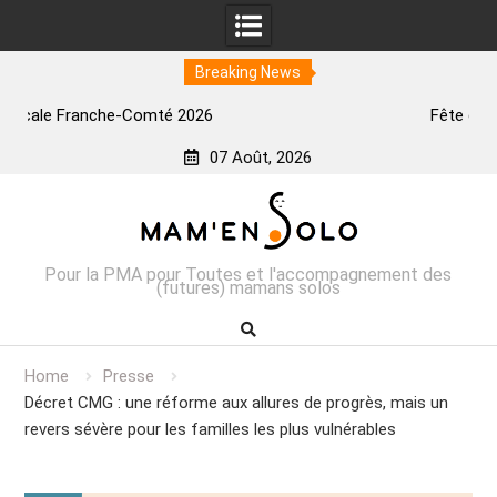
Breaking News
Fête des reines à Lyon
07 Août, 2026
Skip
to
content
Pour la PMA pour Toutes et l'accompagnement des
(futures) mamans solos
Home
Presse
Décret CMG : une réforme aux allures de progrès, mais un
revers sévère pour les familles les plus vulnérables