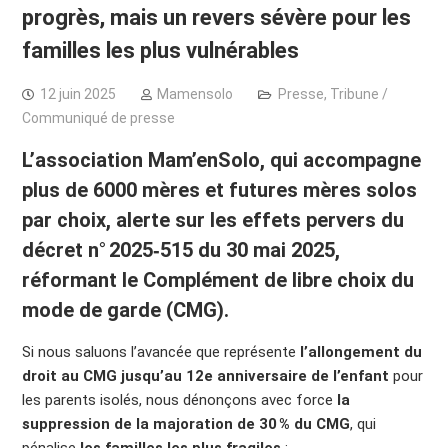
progrès, mais un revers sévère pour les
familles les plus vulnérables
12 juin 2025
Mamensolo
Presse
,
Tribune /
Communiqué de presse
L’association
Mam’enSolo
, qui accompagne
plus de
6000 mères et futures mères solos
par choix
, alerte sur les
effets pervers
du
décret n° 2025‑515 du 30 mai 2025
,
réformant le
Complément de libre choix du
mode de garde (CMG)
.
Si nous saluons l’avancée que représente
l’allongement du
droit au CMG jusqu’au 12e anniversaire de l’enfant
pour
les parents isolés, nous dénonçons avec force
la
suppression de la majoration de 30 % du CMG
, qui
pénalise
les familles les plus fragiles
: