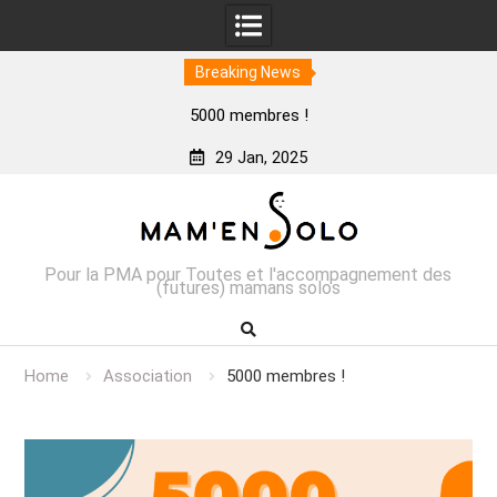
Breaking News
5000 membres !
29 Jan, 2025
Skip
to
content
Pour la PMA pour Toutes et l'accompagnement des
(futures) mamans solos
Home
Association
5000 membres !